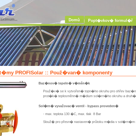
maximum...
Domů
Popt�vkov� formul�ř
t�my PROFISolar :: Použ�van� komponenty
Baz�nov� tepeln� v�měn�k
Použ�v� se k vytvořen� topn�ho okruhu pro ohřev baz
prot�k� teplosměnn� m�dium sol�rn�ho okruhu a druh
Sol�rn� vyvažovac� ventil - bypass proveden�
- max. teplota 130 �C, max. tlak 8 Bar
Slouž� pro přesn� nastaven� průtoku m�dia v sol�rn�m 