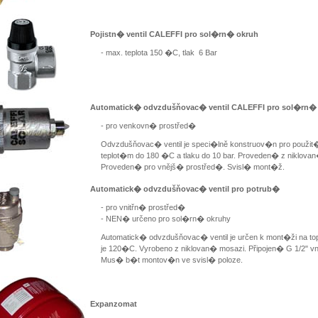
Pojistn� ventil CALEFFI pro sol�rn� okruh
- max. teplota 150 �C, tlak 6 Bar
Automatick� odvzdušňovac� ventil CALEFFI pro sol�rn�
- pro venkovn� prostřed�
Odvzdušňovac� ventil je speci�lně konstruov�n pro pou
teplot�m do 180 �C a tlaku do 10 bar. Proveden� z niklovan
Proveden� pro vnějš� prostřed�. Svisl� mont�ž.
Automatick� odvzdušňovac� ventil pro potrub�
- pro vnitřn� prostřed�
- NEN� určeno pro sol�rn� okruhy
Automatick� odvzdušňovac� ventil je určen k mont�ži na 
je 120�C. Vyrobeno z niklovan� mosazi. Připojen� G 1/2" vn
Mus� b�t montov�n ve svisl� poloze.
Expanzomat