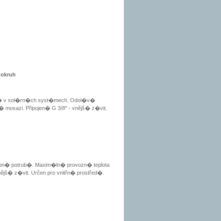
 okruh
žit� v sol�rn�ch syst�mech. Odol�v�
� mosazi. Připojen� G 3/8" - vnějš� z�vit.
topn� potrub�. Maxim�ln� provozn� teplota
ějš� z�vit. Určen pro vnitřn� prostřed�.