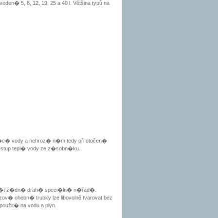
eden� 5, 8, 12, 19, 25 a 40 l. Většina typů na
kaj�c� vody a nehroz� n�m tedy při otočen�
v�stup tepl� vody ze z�sobn�ku.
 m�t ž�dn� drah� speci�ln� n�řad�.
v� ohebn� trubky lze libovolně tvarovat bez
použit� na vodu a plyn.