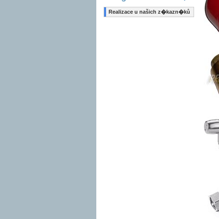
Realizace u našich z�kazn�ků