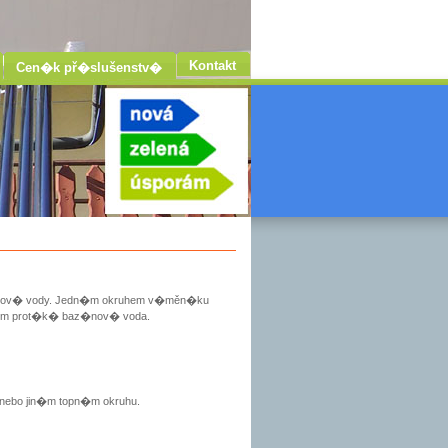
Kontakt
Cen�k př�slušenstv�
�nov� vody. Jedn�m okruhem v�měn�ku
�m prot�k� baz�nov� voda.
nebo jin�m topn�m okruhu.