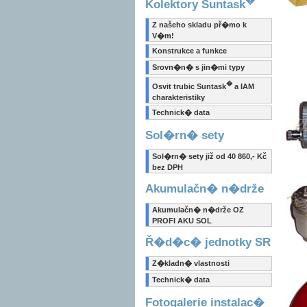
Kolektory Suntask
Z našeho skladu př�mo k
V�m!
Konstrukce a funkce
Srovn�n� s jin�mi typy
�
Osvit trubic Suntask
a IAM
charakteristiky
Technick� data
Sol�rn� sety
Sol�rn� sety již od 40 860,- Kč
bez DPH
Akumulačn� n�drže
Akumulačn� n�drže OZ
PROFI AKU SOL
Ř�d�c� jednotky SR
Z�kladn� vlastnosti
Technick� data
Fotogalerie instalac�