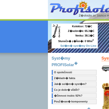
Z�skejte ze Slunce 
Kolektor:
72�C
Z�sobn�k:
65.3�C
Venku:
38.1�C
2
0 W/m
Slunečn� z�řen�:
Sol�rn� syst�my On-Line
Syst�my
Sys
�
PROFISolar
O společnosti
Z�kladn� fakta
Jak� sol�rn� syst�m?
Co je dobr� vědět?
�činnost trubic 92%?
Použ�van� komponenty
�