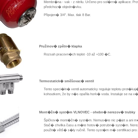
Membr�na - vak - z nitrilu. Určeno pro sol�rn� aplikace. Prov
předchoz� objedn�vku.
Připojen� 3/4". Max. tlak 8 Bar.
Pružinov� zpětn� klapka
Rozsah pracovn�ch teplot -10 až +100 �C.
Termostatick� směšovac� ventil
Tento speci�ln� ventil automaticky reguluje teplotu prot�
kohoutkem, že by n�s opařila hork� voda. Instaluje se na 
Mont�žn� syst�m VLNOVEC - ohebn� nerezov� trubky
Špičkov� mont�žn� syst�m. Nemus�te nic p�jet a ani
Stač� chvilka času a m�te hotov� potrubn� syst�m. Nerezo
použit� větš� s�ly ručně. Tento syst�m m� certifikaci pro 