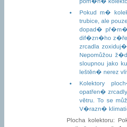
pom�h� kolektoru
Pokud m� kolek
trubice, ale pouz
dopad� př�m� s
dif�zn�ho z�řen
zrcadla zoxiduj
Nepomůžou ž�dn
sloupnou jako ku
leštěn� nerez vl
Kolektory plo
opatřen� zrcadly
větru. To se mů
V�razn� klimatic
Plocha kolektoru: P