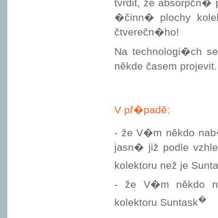
tvrdit, že absorpčn� 
�činn� plochy kol
čtverečn�ho!
Na technologi�ch se
někde časem projevit.
V př�padě:
- že V�m někdo nab�
jasn� již podle vzhl
kolektoru než je Sunt
- že V�m někdo nab
�
kolektoru Suntask