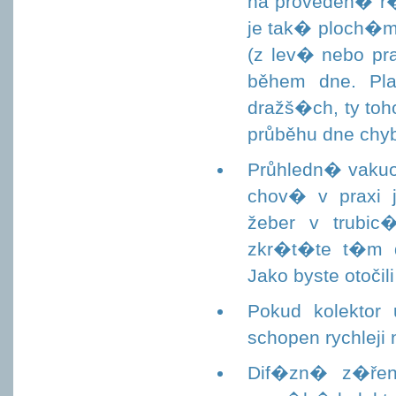
na proveden� r�
je tak� ploch�m 
(z lev� nebo pra
během dne. Pla
dražš�ch, ty to
průběhu dne chy
Průhledn� vakuo
chov� v praxi 
žeber v trubic�
zkr�t�te t�m d
Jako byste otočil
Pokud kolekto
schopen rychleji 
Dif�zn� z�řen