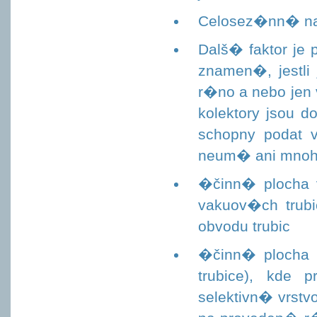
Celosez�nn� nas
Dalš� faktor je
znamen�, jestli
r�no a nebo jen 
kolektory jsou 
schopny podat 
neum� ani mnoh�
�činn� plocha v
vakuov�ch trubi
obvodu trubic
�činn� plocha 
trubice), kde 
selektivn� vrst