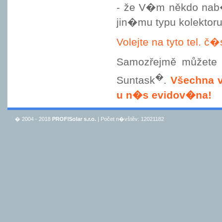
- že V�m někdo nab�
jin�mu typu kolektor
Volejte na tyto tel. 
Samozřejmě můžete 
�
Suntask
.
Všechna 
u n�s evidov�na!
� 2004 - 2018
PROFISolar s.r.o.
| Počet n�vštěv: 12021182