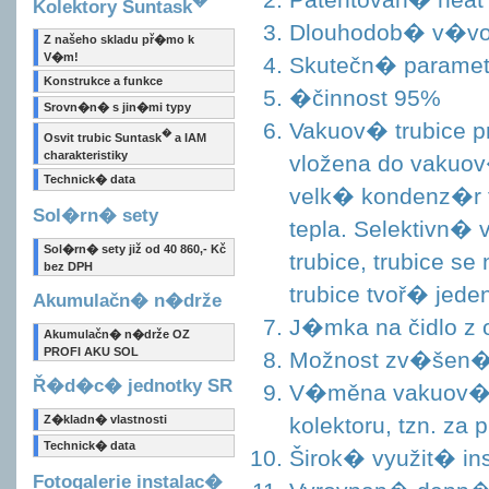
Kolektory Suntask
Dlouhodob� v�voj
Z našeho skladu př�mo k
V�m!
Skutečn� paramet
Konstrukce a funkce
�činnost 95%
Srovn�n� s jin�mi typy
Vakuov� trubice p
�
Osvit trubic Suntask
a IAM
charakteristiky
vložena do vakuov
Technick� data
velk� kondenz�r t
Sol�rn� sety
tepla. Selektivn�
Sol�rn� sety již od 40 860,- Kč
trubice, trubice s
bez DPH
trubice tvoř� jede
Akumulačn� n�drže
J�mka na čidlo z o
Akumulačn� n�drže OZ
PROFI AKU SOL
Možnost zv�šen� 
Ř�d�c� jednotky SR
V�měna vakuov� t
Z�kladn� vlastnosti
kolektoru, tzn. za 
Technick� data
Širok� využit� ins
Fotogalerie instalac�