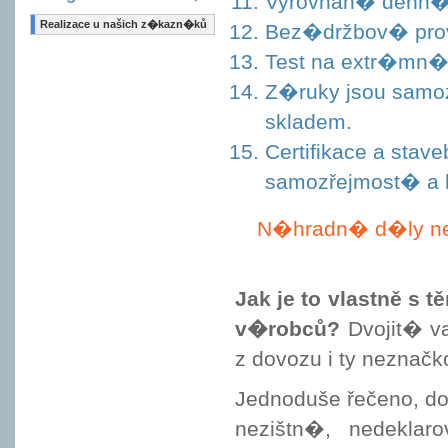
Vyrovnan� denn� 
Realizace u našich z�kazn�ků
Bez�držbov� prov
Test na extr�mn
Z�ruky jsou sam
skladem.
Certifikace a stav
samozřejmost� a 
N�hradn� d�ly nev
Jak je to vlastně s
v�robců?
Dvojit� va
z dovozu i ty neznač
Jednoduše řečeno, d
nezištn�, nedekla