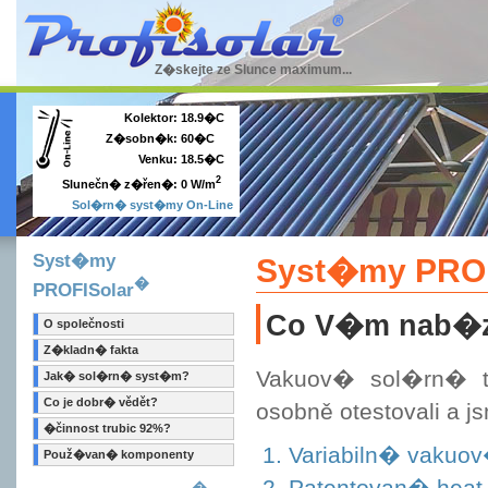
Z�skejte ze Slunce maximum...
Kolektor:
18.9�C
Z�sobn�k:
60�C
Venku:
18.5�C
2
0 W/m
Slunečn� z�řen�:
Sol�rn� syst�my On-Line
Syst�my
Syst�my PROFI
�
PROFISolar
Co V�m nab�z�
O společnosti
Z�kladn� fakta
Vakuov� sol�rn� tr
Jak� sol�rn� syst�m?
Co je dobr� vědět?
osobně otestovali a
�činnost trubic 92%?
Variabiln� vakuov
Použ�van� komponenty
Patentovan� heat 
�