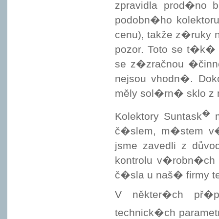
zpravidla prod�no b
podobn�ho kolektoru
cenu), takže z�ruky 
pozor. Toto se t�k�
se z�zračnou �činn
nejsou vhodn�. Doko
měly sol�rn� sklo z
�
Kolektory Suntask
m
č�slem, m�stem v�r
jsme zavedli z důvo
kontrolu v�robn�ch
č�sla u naš� firmy tel
V někter�ch př�
technick�ch parametr