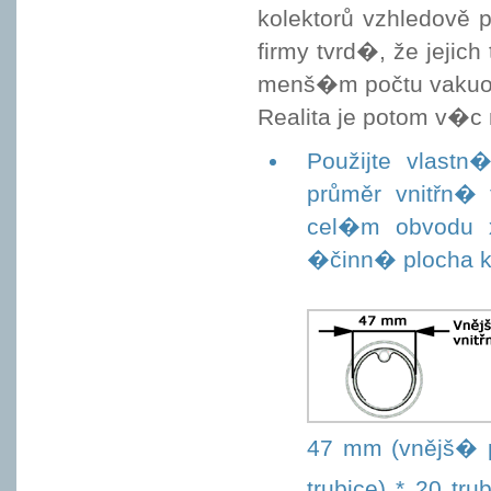
kolektorů vzhledově
firmy tvrd�, že jejic
menš�m počtu vakuov
Realita je potom v�c 
Použijte vlast
průměr vnitřn� 
cel�m obvodu x
�činn� plocha ko
47 mm (vnějš� p
trubice) * 20 tru