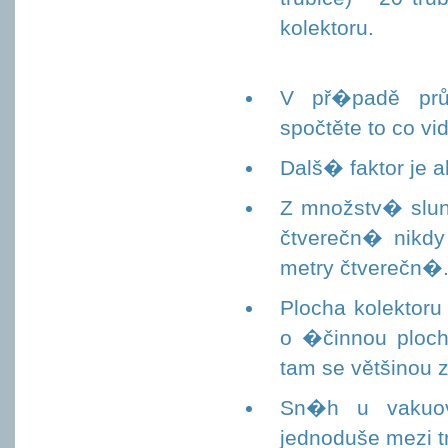
kolektoru.
V př�padě prů
spočtěte to co vi
Dalš� faktor je a
Z množstv� slu
čtverečn� nikd
metry čtverečn�.
Plocha kolektor
o �činnou plochu
tam se většinou
Sn�h u vakuov�
jednoduše mezi t