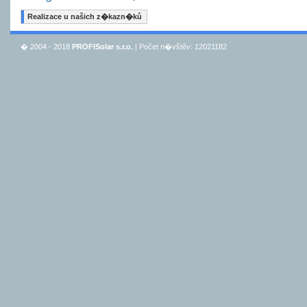
Realizace u našich z�kazn�ků
� 2004 - 2018
PROFISolar s.r.o.
| Počet n�vštěv: 12021182