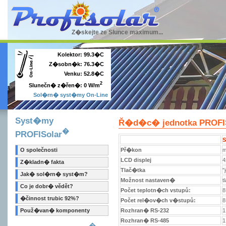
Z�skejte ze Slunce maximum...
Kolektor:
99.3�C
Z�sobn�k:
76.3�C
Venku:
52.8�C
2
0 W/m
Slunečn� z�řen�:
Sol�rn� syst�my On-Line
Syst�my
Ř�d�c� jednotka PROFI
�
PROFISolar
S
O společnosti
Př�kon
m
LCD displej
4
Z�kladn� fakta
Tlač�tka
"
Jak� sol�rn� syst�m?
Možnost nastaven�
t
Co je dobr� vědět?
Počet teplotn�ch vstupů:
8
�činnost trubic 92%?
Počet rel�ov�ch v�stupů:
8
Použ�van� komponenty
Rozhran� RS-232
1
Rozhran� RS-485
1
�