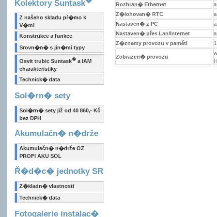
Kolektory Suntask
Rozhran� Ethernet
a
Z�lohovan� RTC
a
Z našeho skladu př�mo k
Nastaven� z PC
a
V�m!
Nastaven� přes Lan/Internet
a
Konstrukce a funkce
Z�znamy provozu v paměti
1
Srovn�n� s jin�mi typy
w
Zobrazen� provozu
�
(
Osvit trubic Suntask
a IAM
charakteristiky
Technick� data
Sol�rn� sety
Sol�rn� sety již od 40 860,- Kč
bez DPH
Akumulačn� n�drže
Akumulačn� n�drže OZ
PROFI AKU SOL
Ř�d�c� jednotky SR
Z�kladn� vlastnosti
Technick� data
Fotogalerie instalac�