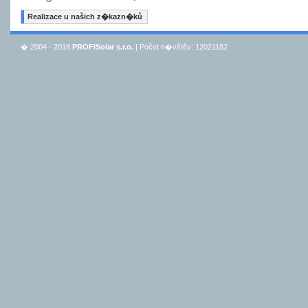
Realizace u našich z�kazn�ků
� 2004 - 2018
PROFISolar s.r.o.
| Počet n�vštěv: 12021182