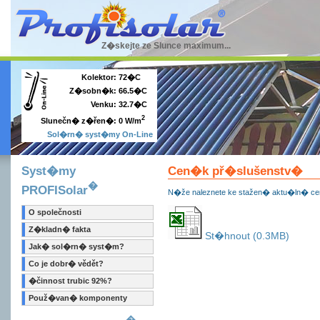
Z�skejte ze Slunce maximum...
Kolektor:
72�C
Z�sobn�k:
66.5�C
Venku:
32.7�C
2
0 W/m
Slunečn� z�řen�:
Sol�rn� syst�my On-Line
Syst�my
Cen�k př�slušenstv�
�
PROFISolar
N�že naleznete ke stažen� aktu�ln� c
O společnosti
Z�kladn� fakta
St�hnout (0.3MB)
Jak� sol�rn� syst�m?
Co je dobr� vědět?
�činnost trubic 92%?
Použ�van� komponenty
�