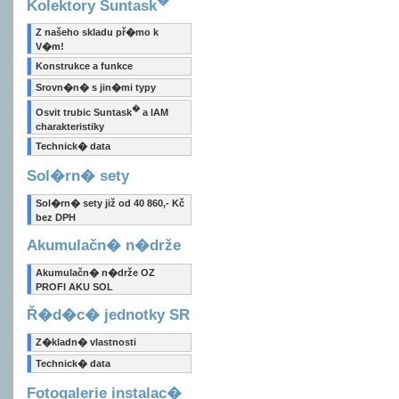
Kolektory Suntask
Z našeho skladu př�mo k
V�m!
Konstrukce a funkce
Srovn�n� s jin�mi typy
�
Osvit trubic Suntask
a IAM
charakteristiky
Technick� data
Sol�rn� sety
Sol�rn� sety již od 40 860,- Kč
bez DPH
Akumulačn� n�drže
Akumulačn� n�drže OZ
PROFI AKU SOL
Ř�d�c� jednotky SR
Z�kladn� vlastnosti
Technick� data
Fotogalerie instalac�